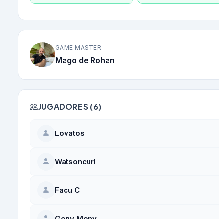
GAME MASTER
Mago de Rohan
JUGADORES (6)
Lovatos
Watsoncurl
Facu C
Gony Mony