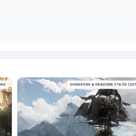
NIA
DUNGEONS & DRAGONS 5TA ED (201