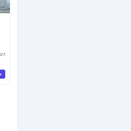
0/7
a