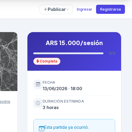
Publicar
Ingresar
Registrarse
ARS 15.000/sesión
6/6
🔒 Completa
FECHA
13/06/2026 · 18:00
DURACIÓN ESTIMADA
esible
3 horas
Esta partida ya ocurrió.