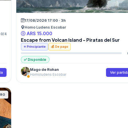
17/08/2026 17:00 · 3h
Homo Ludens Escobar
ARS 15.000
0/4
Escape from Volcan Island - Piratas del Sur
⭐ Principiante
💰 De pago
✅ Disponible
Mago de Rohan
da
Ver partid
Homoludens Escobar
ERO