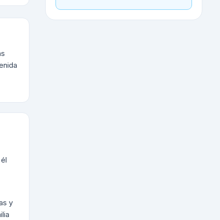
as
venida
 él
as y
lia